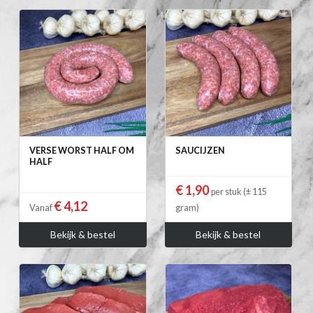
VERSE WORST HALF OM
SAUCIJZEN
HALF
€ 1,90
per stuk (± 115
€ 4,12
Vanaf
gram)
Bekijk & bestel
Bekijk & bestel