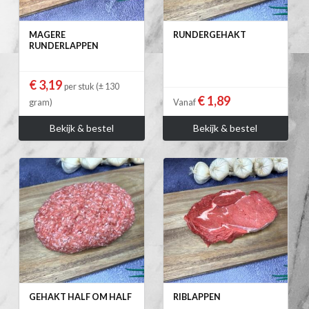
MAGERE
RUNDERGEHAKT
RUNDERLAPPEN
€ 3,19
per stuk (± 130
€ 1,89
gram)
Vanaf
Bekijk & bestel
Bekijk & bestel
GEHAKT HALF OM HALF
RIBLAPPEN