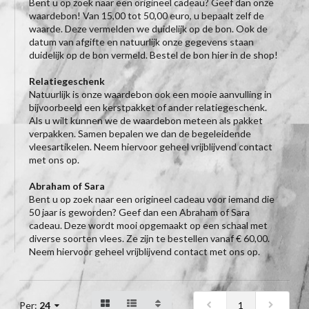
Bent u op zoek naar een origineel cadeau? Geef dan onze
waardebon! Van 15,00 tot 50,00 euro, u bepaalt zelf de
waarde. Deze vermelden we duidelijk op de bon. Ook de
datum van afgifte en natuurlijk onze gegevens staan
duidelijk op de bon vermeld. Bestel de bon hier in de shop!
Relatiegeschenk
Natuurlijk is onze waardebon ook een mooie aanvulling in
bijvoorbeeld een kerstpakket of ander relatiegeschenk.
Als u wilt kunnen we de waardebon meteen als pakket
verpakken. Samen bepalen we dan de begeleidende
vleesartikelen. Neem hiervoor geheel vrijblijvend contact
met ons op.
Abraham of Sara
Bent u op zoek naar een origineel cadeau voor iemand die
50 jaar is geworden? Geef dan een Abraham of Sara
cadeau. Deze wordt mooi opgemaakt op een schaal met
diverse soorten vlees. Ze zijn te bestellen vanaf € 60,00.
Neem hiervoor geheel vrijblijvend contact met ons op.
1
Per:
24