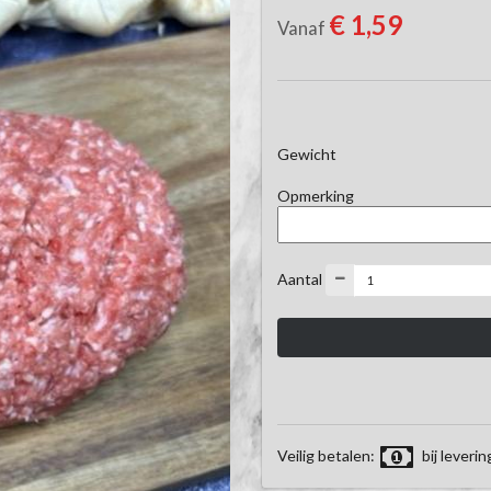
€ 1,59
Vanaf
Gewicht
Opmerking
Aantal
Veilig betalen:
bij leverin