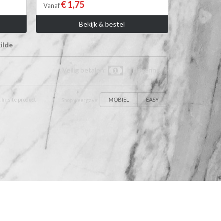
€ 1,75
Vanaf
Bekijk & bestel
ilde
Veilig betalen:
bij levering
MOBIEL
EASY
 In-site product
Shop weergave: