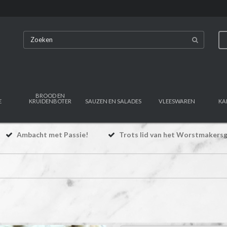
BROOD EN
E
KRUIDENBOTER
SAUZEN EN SALADES
VLEESWAREN
KA
Ambacht met Passie!
Trots lid van het Worstmakersg