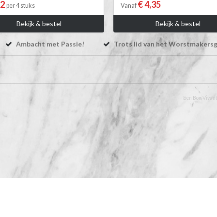
82
€ 4,35
per 4 stuks
Vanaf
Bekijk & bestel
Bekijk & bestel
Ambacht met Passie!
Trots lid van het Worstmakersg
Een Bon Vivant