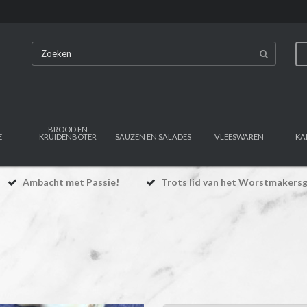
BROOD EN
E
KRUIDENBOTER
SAUZEN EN SALADES
VLEESWAREN
KA
Ambacht met Passie!
Trots lid van het Worstmakersg