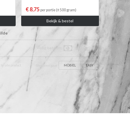
€ 8,75
per portie (± 500 gram)
Bekijk & bestel
ilde
Veilig betalen:
bij levering
MOBIEL
EASY
 In-site product
Shop weergave: