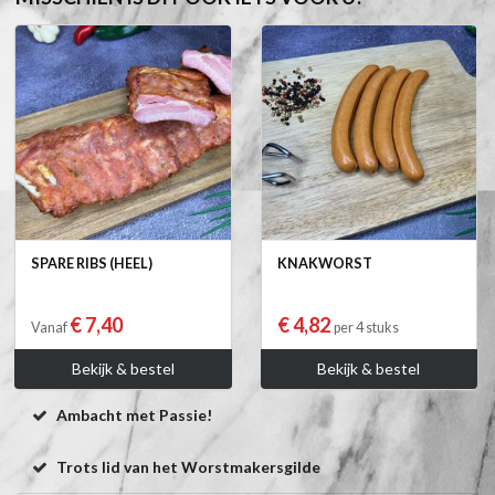
SPARE RIBS (HEEL)
KNAKWORST
€ 7,40
€ 4,82
Vanaf
per 4 stuks
Bekijk & bestel
Bekijk & bestel
Ambacht met Passie!
Trots lid van het Worstmakersgilde