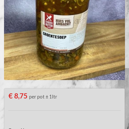
€ 8,75
per pot ± 1ltr