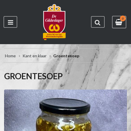
0
Home
Kant en klaar
Groentesoep
GROENTESOEP